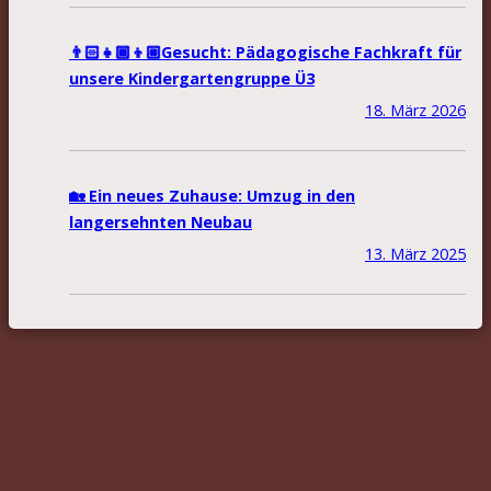
👨🏻‍👧🏾‍👦🏼Gesucht: Pädagogische Fachkraft für
unsere Kindergartengruppe Ü3
18. März 2026
🏡 Ein neues Zuhause: Umzug in den
langersehnten Neubau
13. März 2025