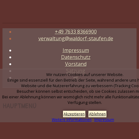
+49 7633 8366900
verwaltung@waldorf-staufen.de
Impressum
Datenschutz
Vorstand
Satzung
Wir nutzen Cookies auf unserer Website.
🗝️
Einige sind essenziell für den Betrieb der Seite, während andere uns 
Website und die Nutzererfahrung zu verbessern (Tracking Cook
Besucher können selbst entscheiden, ob sie Cookies zulassen m
Bei einer Ablehnung können wir womöglich nicht mehr alle Funktionalitäte
Verfügung stellen.
HAUPTMENÜ
Akzeptieren
Ablehnen
Weitere Informationen
Impressum
ÜBER UNS
KINDERGARTEN WICHTELKINDER