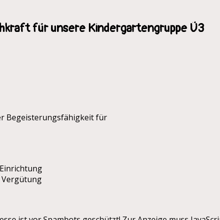
hkraft für unsere Kindergartengruppe Ü3
r Begeisterungsfähigkeit für
 Einrichtung
r Vergütung
esse ist vor Spambots geschützt! Zur Anzeige muss JavaScrip