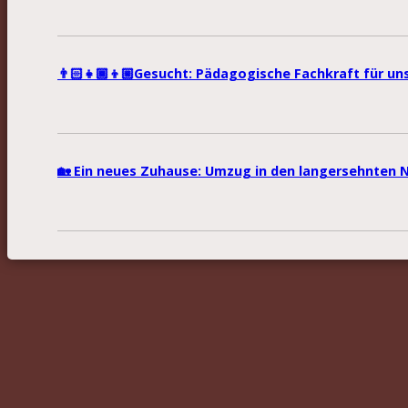
👨🏻‍👧🏾‍👦🏼Gesucht: Pädagogische Fachkraft für u
🏡 Ein neues Zuhause: Umzug in den langersehnten 