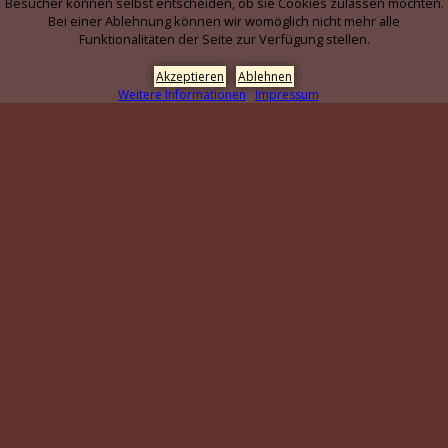
Besucher können selbst entscheiden, ob sie Cookies zulassen möchten.
Bei einer Ablehnung können wir womöglich nicht mehr alle
Funktionalitäten der Seite zur Verfügung stellen.
Akzeptieren
Ablehnen
Weitere Informationen
Impressum
+49 7633 8366900