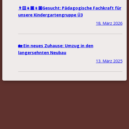
👨🏻‍👧🏾‍👦🏼Gesucht: Pädagogische Fachkraft für
unsere Kindergartengruppe Ü3
18. März 2026
🏡 Ein neues Zuhause: Umzug in den
langersehnten Neubau
13. März 2025