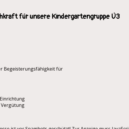
hkraft für unsere Kindergartengruppe Ü3
r Begeisterungsfähigkeit für
 Einrichtung
r Vergütung
esse ist vor Spambots geschützt! Zur Anzeige muss JavaScrip