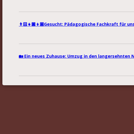
👨🏻‍👧🏾‍👦🏼Gesucht: Pädagogische Fachkraft für u
🏡 Ein neues Zuhause: Umzug in den langersehnten 