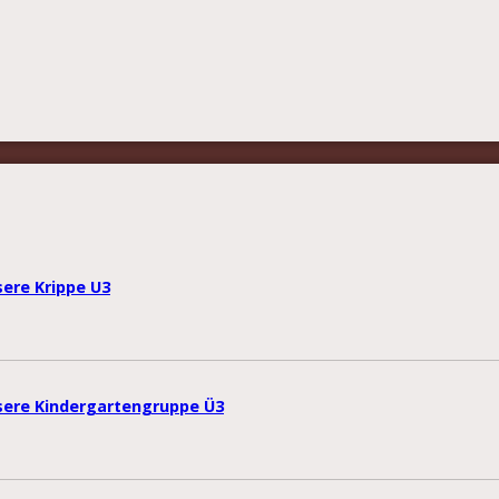
sere Krippe U3
nsere Kindergartengruppe Ü3