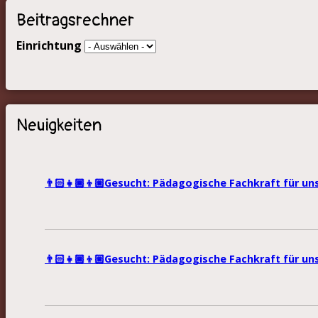
Beitragsrechner
Einrichtung
Neuigkeiten
👨🏻‍👧🏾‍👦🏼Gesucht: Pädagogische Fachkraft für un
👨🏻‍👧🏾‍👦🏼Gesucht: Pädagogische Fachkraft für u