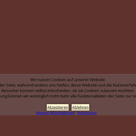
Wir nutzen Cookies auf unserer Website.
b der Seite, während andere uns helfen, diese Website und die Nutzererfah
Besucher können selbst entscheiden, ob sie Cookies zulassen möchten.
ung können wir womöglich nicht mehr alle Funktionalitäten der Seite zur V
Akzeptieren
Ablehnen
Weitere Informationen
Impressum